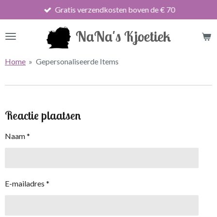
Gratis verzendkosten boven de € 70
Ga
direct
NaNa's Kjoetiek
naar
de
hoofdinhoud
Home
»
Gepersonaliseerde Items
Reactie plaatsen
Naam *
E-mailadres *