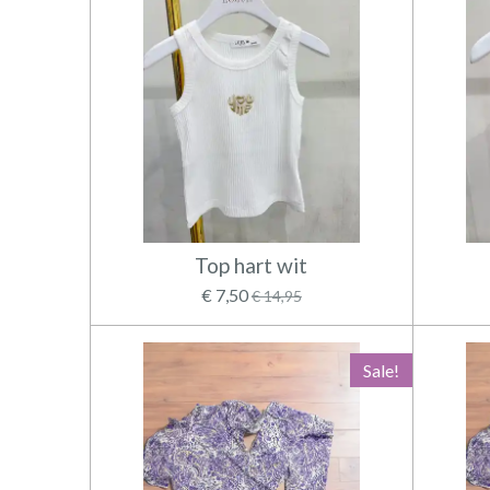
Top hart wit
€ 7,50
€ 14,95
Sale!