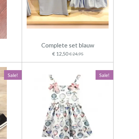
e
Complete set blauw
€ 12,50
€ 24,95
Sale!
Sale!