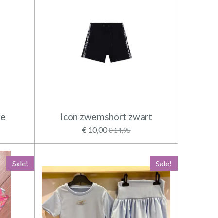
me
Icon zwemshort zwart
€ 10,00
€ 14,95
Sale!
Sale!