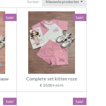
Sorteer:
Sale!
Sale!
blauw
Complete set kitten roze
€ 10,00
€ 23,95
Sale!
Sale!