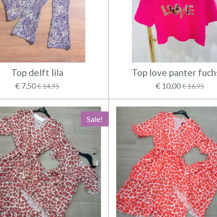
Top delft lila
Top love panter fuch
€ 7,50
€ 10,00
€ 14,95
€ 16,95
Sale!