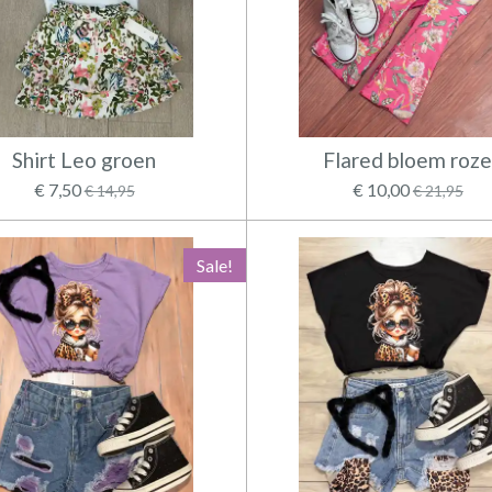
Shirt Leo groen
Flared bloem roz
€ 7,50
€ 10,00
€ 14,95
€ 21,95
Sale!