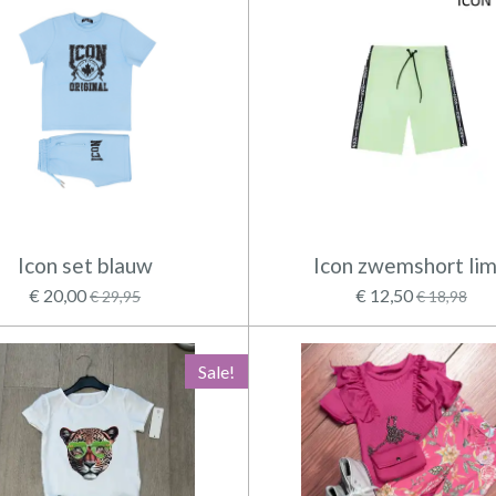
Icon set blauw
Icon zwemshort li
€ 20,00
€ 12,50
€ 29,95
€ 18,98
Sale!