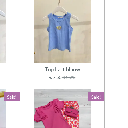
Top hart blauw
€ 7,50
€ 14,95
Sale!
Sale!