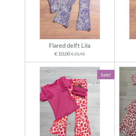
Flared delft Lila
€ 10,00
€ 21,95
Sale!