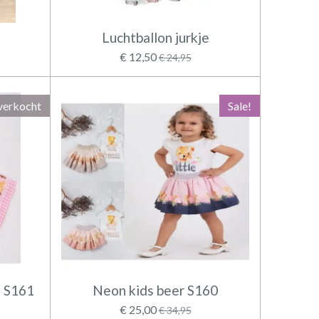
Luchtballon jurkje
€ 12,50
€ 24,95
verkocht
Sale!
e S161
Neon kids beer S160
€ 25,00
€ 34,95