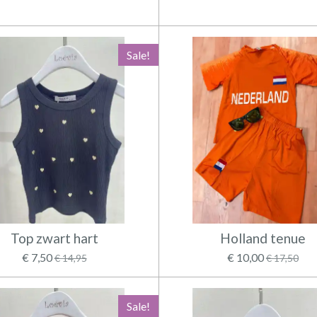
Sale!
Top zwart hart
Holland tenue
€ 7,50
€ 10,00
€ 14,95
€ 17,50
Sale!