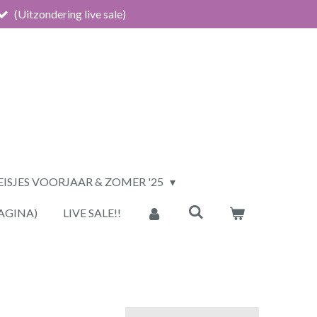
(Uitzondering live sale)
ISJES VOORJAAR & ZOMER '25
AGINA)
LIVE SALE!!