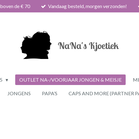
 boven de € 70
Vandaag besteld, morgen verzonden!
NaNa's Kjoetiek
25
OUTLET NA-/VOORJAAR JONGEN & MEISJE
ME
JONGENS
PAPA’S
CAPS AND MORE (PARTNER P