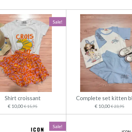
Sale!
Shirt croissant
Complete set kitten 
€ 10,00
€ 10,00
€ 15,95
€ 23,95
Sale!