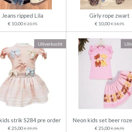
Jeans ripped Lila
Girly rope zwart
€ 10,00
€ 10,00
€ 23,95
€ 14,95
Uitverkocht
Uit
ids strik S284 pre order
Neon kids set beer roz
€ 25,00
€ 25,00
€ 39,95
€ 34,95