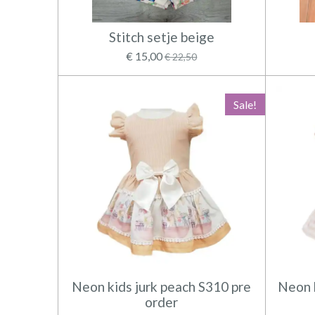
Stitch setje beige
€ 15,00
€ 22,50
Sale!
Neon kids jurk peach S310 pre
Neon k
order