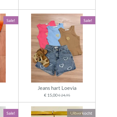
Sale!
Sale!
Jeans hart Loevia
€ 15,00
€ 24,95
Sale!
Uitverkocht