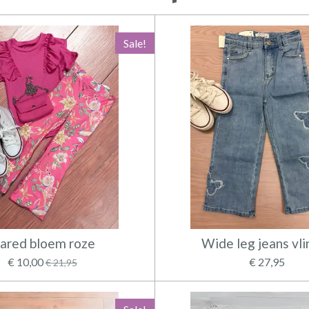
Sale!
lared bloem roze
Wide leg jeans vli
€ 10,00
€ 27,95
€ 21,95