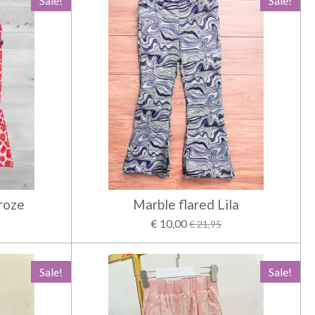
Sale!
Sale!
roze
Marble flared Lila
€ 10,00
€ 21,95
Sale!
Sale!