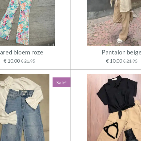
lared bloem roze
Pantalon beig
€ 10,00
€ 10,00
€ 21,95
€ 21,95
Sale!