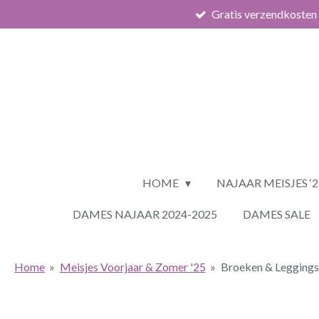
Gratis verzendkosten
Ga
direct
naar
de
hoofdinhoud
HOME
NAJAAR MEISJES ‘
DAMES NAJAAR 2024-2025
DAMES SALE
Home
»
Meisjes Voorjaar & Zomer '25
»
Broeken & Leggings