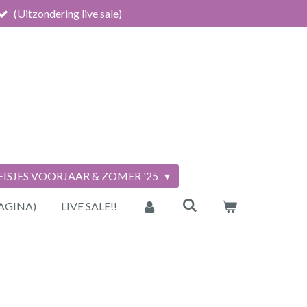
(Uitzondering live sale)
ISJES VOORJAAR & ZOMER '25
AGINA)
LIVE SALE!!