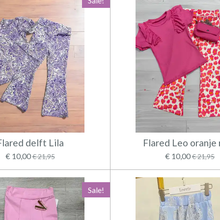
Sale!
Flared delft Lila
Flared Leo oranje 
€ 10,00
€ 10,00
€ 21,95
€ 21,95
Sale!