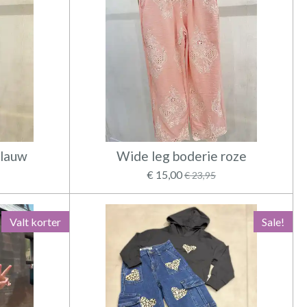
blauw
Wide leg boderie roze
€ 15,00
€ 23,95
Valt korter
Sale!