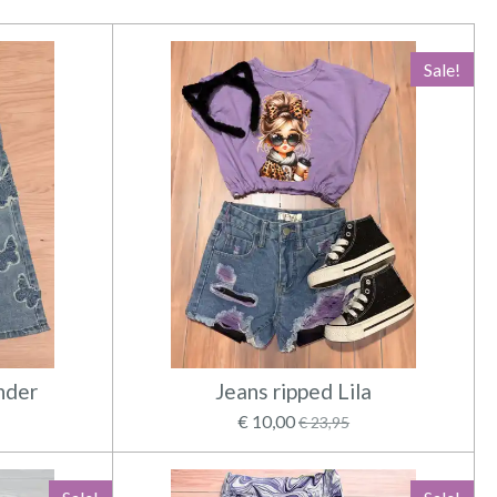
Sale!
nder
Jeans ripped Lila
€ 10,00
€ 23,95