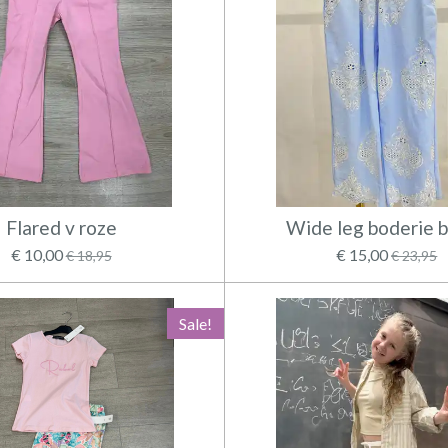
Flared v roze
Wide leg boderie 
€ 10,00
€ 15,00
€ 18,95
€ 23,95
Sale!