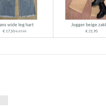
ans wide leg hart
Jogger beige zak
€ 17,50
€ 21,95
€ 27,95