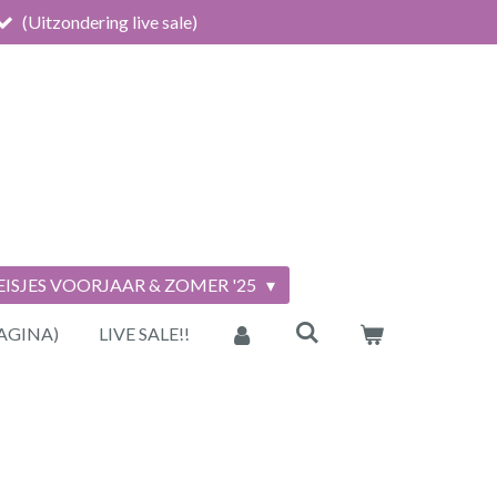
(Uitzondering live sale)
ISJES VOORJAAR & ZOMER '25
AGINA)
LIVE SALE!!