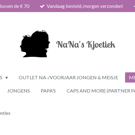
 boven de € 70
Vandaag besteld, morgen verzonden!
NaNa's Kjoetiek
25
OUTLET NA-/VOORJAAR JONGEN & MEISJE
ME
JONGENS
PAPA’S
CAPS AND MORE (PARTNER P
nties