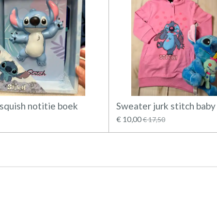
 squish notitie boek
Sweater jurk stitch baby
€ 10,00
€ 17,50