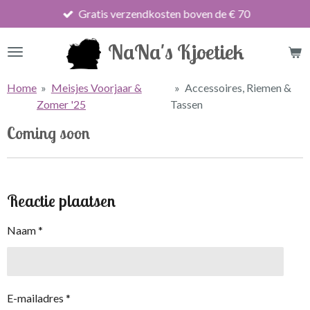
Gratis verzendkosten boven de € 70
Ga
direct
NaNa's Kjoetiek
naar
de
hoofdinhoud
Home
»
Meisjes Voorjaar &
»
Accessoires, Riemen &
Zomer '25
Tassen
Coming soon
Reactie plaatsen
Naam *
E-mailadres *