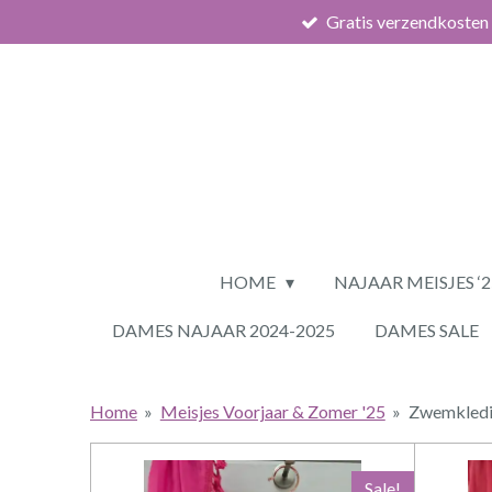
Gratis verzendkosten
Ga
direct
naar
de
hoofdinhoud
HOME
NAJAAR MEISJES ‘
DAMES NAJAAR 2024-2025
DAMES SALE
Home
»
Meisjes Voorjaar & Zomer '25
»
Zwemkled
Sale!