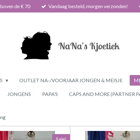
 boven de € 70
Vandaag besteld, morgen verzonden!
NaNa's Kjoetiek
25
OUTLET NA-/VOORJAAR JONGEN & MEISJE
ME
JONGENS
PAPA’S
CAPS AND MORE (PARTNER P
ing
Sale!