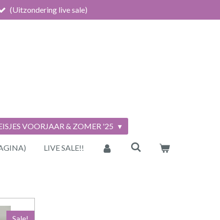
(Uitzondering live sale)
ISJES VOORJAAR & ZOMER '25
AGINA)
LIVE SALE!!
Sale!