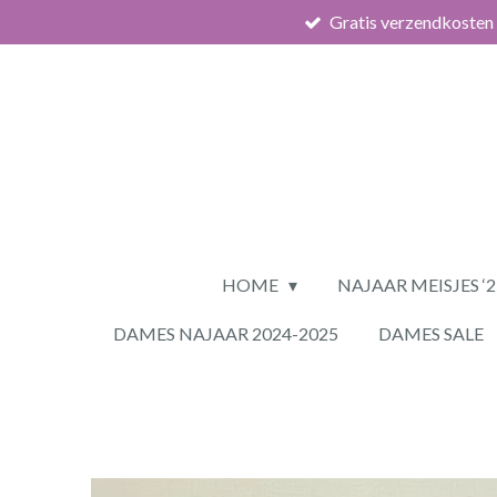
Gratis verzendkosten
Ga
direct
naar
de
hoofdinhoud
HOME
NAJAAR MEISJES ‘
DAMES NAJAAR 2024-2025
DAMES SALE