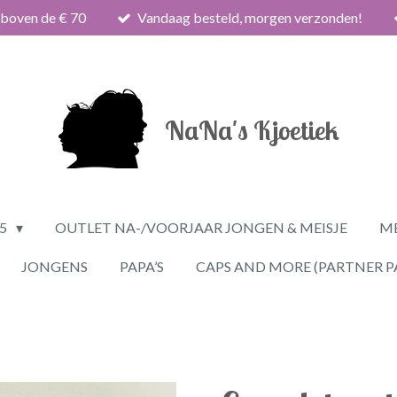
 boven de € 70
Vandaag besteld, morgen verzonden!
NaNa's Kjoetiek
25
OUTLET NA-/VOORJAAR JONGEN & MEISJE
ME
JONGENS
PAPA’S
CAPS AND MORE (PARTNER P