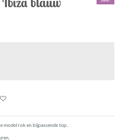
 Ibiza blauw
e model rok en bijpassende top.
uren.