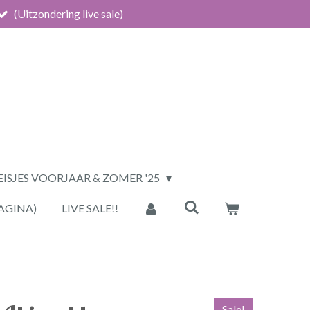
(Uitzondering live sale)
ISJES VOORJAAR & ZOMER '25
AGINA)
LIVE SALE!!
Sale!