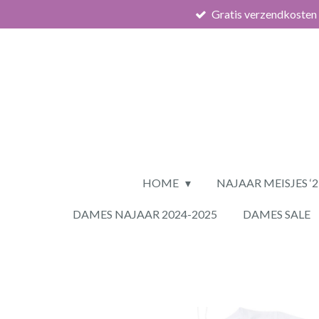
Gratis verzendkosten
Ga
direct
naar
de
hoofdinhoud
HOME
NAJAAR MEISJES ‘
DAMES NAJAAR 2024-2025
DAMES SALE