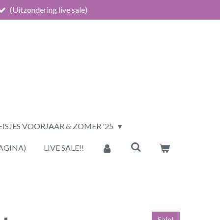
(Uitzondering live sale)
ISJES VOORJAAR & ZOMER '25
AGINA)
LIVE SALE!!
Sale!