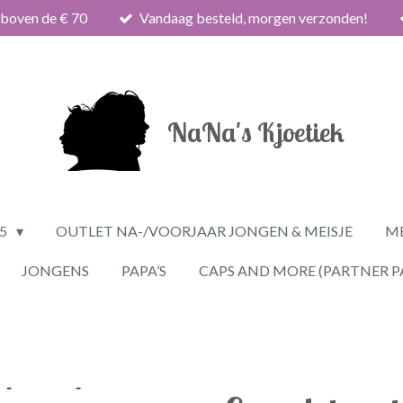
 boven de € 70
Vandaag besteld, morgen verzonden!
NaNa's Kjoetiek
25
OUTLET NA-/VOORJAAR JONGEN & MEISJE
ME
JONGENS
PAPA’S
CAPS AND MORE (PARTNER P