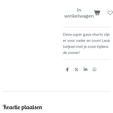
In
winkelwagen
Deze super gave shorts zijn
er voor vader en zoon! Leuk
twijnen met je zoon tijdens
de zomer!
D
D
S
D
e
e
h
e
l
e
a
l
e
l
r
e
n
e
n
Reactie plaatsen