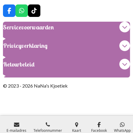
F
W
T
a
h
i
c
a
k
Servicevoorwaarden
e
t
T
b
s
o
o
A
k
Privicyverklaring
o
p
k
p
Retourbeleid
© 2023 - 2026 NaNa's Kjoetiek
E-mailadres
Telefoonnummer
Kaart
Facebook
WhatsApp