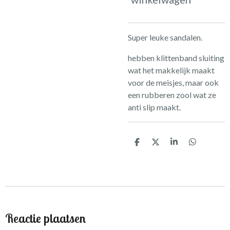
Super leuke sandalen.
hebben klittenband sluiting
wat het makkelijk maakt
voor de meisjes, maar ook
een rubberen zool wat ze
anti slip maakt.
D
D
S
D
e
e
h
e
l
e
a
l
e
l
r
e
n
e
n
Reactie plaatsen