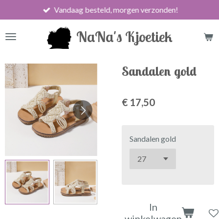
Vandaag besteld, morgen verzonden!
Ga
direct
NaNa's Kjoetiek
naar
de
hoofdinhoud
Sandalen gold
€ 17,50
Sandalen gold
In
winkelwagen