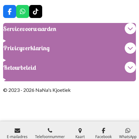
F
W
T
a
h
i
c
a
k
Servicevoorwaarden
e
t
T
b
s
o
o
A
k
Privicyverklaring
o
p
k
p
Retourbeleid
© 2023 - 2026 NaNa's Kjoetiek
E-mailadres
Telefoonnummer
Kaart
Facebook
WhatsApp