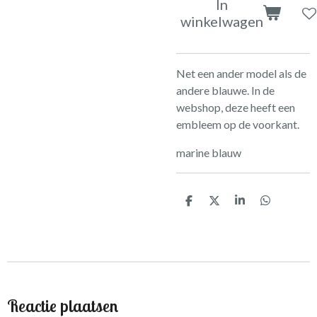
In
winkelwagen
Net een ander model als de
andere blauwe. In de
webshop, deze heeft een
embleem op de voorkant.
marine blauw
D
D
S
D
e
e
h
e
l
e
a
l
e
l
r
e
n
e
n
Reactie plaatsen