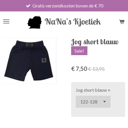
Gratis verzendkosten boven de € 70
Ga
direct
NaNa's Kjoetiek
naar
de
hoofdinhoud
Jog short blauw
Sale!
€ 7,50
€ 13,95
Jog short blauw +