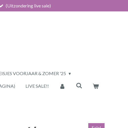
(Uitzondering live sale)
ISJES VOORJAAR & ZOMER '25
AGINA)
LIVE SALE!!
Sale!