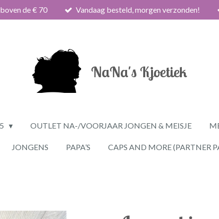
 boven de € 70
Vandaag besteld, morgen verzonden!
NaNa's Kjoetiek
25
OUTLET NA-/VOORJAAR JONGEN & MEISJE
ME
JONGENS
PAPA’S
CAPS AND MORE (PARTNER P