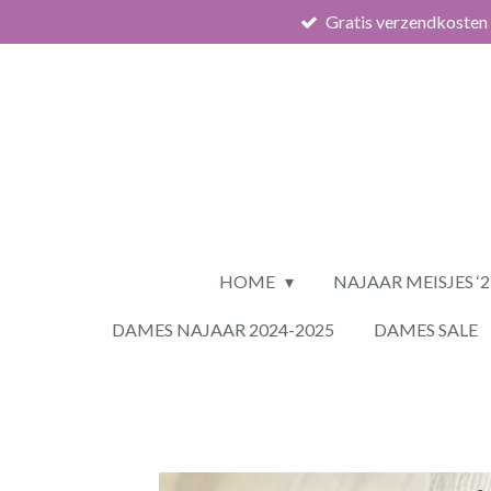
Gratis verzendkosten
Ga
direct
naar
de
hoofdinhoud
HOME
NAJAAR MEISJES ‘
DAMES NAJAAR 2024-2025
DAMES SALE