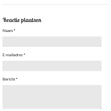
n
e
n
Reactie plaatsen
Naam *
E-mailadres *
Bericht *