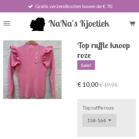
Gratis verzendkosten boven de € 70
Ga
direct
NaNa's Kjoetiek
naar
de
hoofdinhoud
Top ruffle knoop
roze
Sale!
€ 10,00
€ 19,95
Top ruffle roze