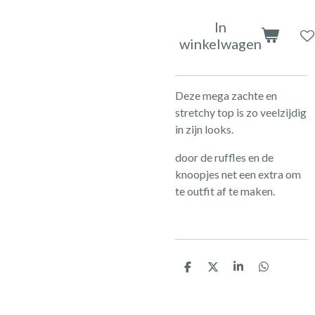
In
winkelwagen
Deze mega zachte en
stretchy top is zo veelzijdig
in zijn looks.
door de ruffles en de
knoopjes net een extra om
te outfit af te maken.
D
D
S
D
e
e
h
e
l
e
a
l
e
l
r
e