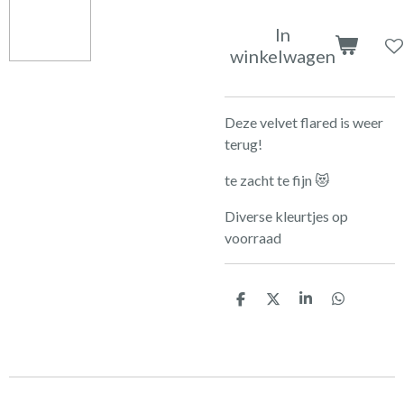
In
winkelwagen
Deze velvet flared is weer
terug!
te zacht te fijn 😻
Diverse kleurtjes op
voorraad
D
D
S
D
e
e
h
e
l
e
a
l
e
l
r
e
n
e
n