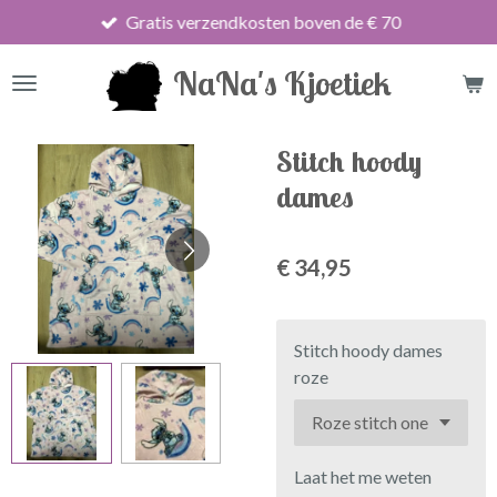
Gratis verzendkosten boven de € 70
Ga
direct
NaNa's Kjoetiek
naar
de
hoofdinhoud
Stitch hoody
dames
€ 34,95
Stitch hoody dames
roze
Laat het me weten