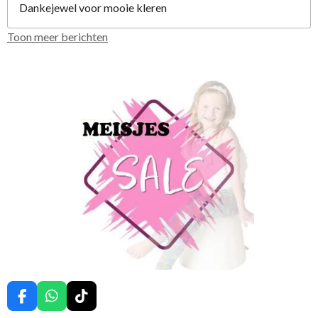
Dankejewel voor mooie kleren
Toon meer berichten
F
W
T
a
h
i