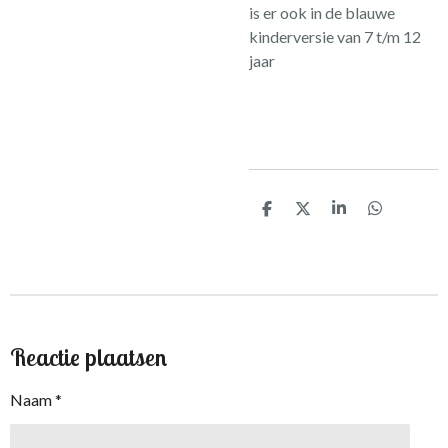
is er ook in de blauwe
kinderversie van 7 t/m 12
jaar
D
D
S
D
e
e
h
e
l
e
a
l
e
l
r
e
n
e
n
Reactie plaatsen
Naam *