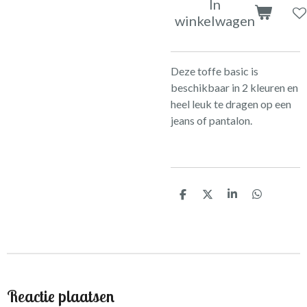
In
winkelwagen
Deze toffe basic is
beschikbaar in 2 kleuren en
heel leuk te dragen op een
jeans of pantalon.
D
D
S
D
e
e
h
e
l
e
a
l
e
l
r
e
n
e
n
Reactie plaatsen