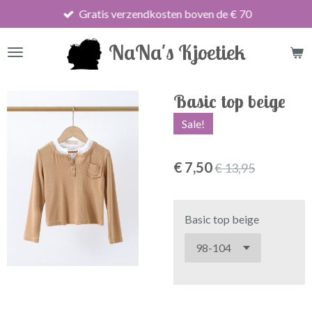
Gratis verzendkosten boven de € 70
Ga
direct
NaNa's Kjoetiek
naar
de
hoofdinhoud
Basic top beige
Sale!
€ 7,50
€ 13,95
Basic top beige