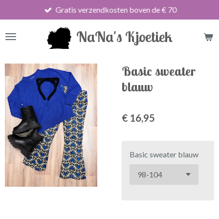
Gratis verzendkosten boven de € 70
Ga
direct
NaNa's Kjoetiek
naar
de
hoofdinhoud
Basic sweater
blauw
€ 16,95
Basic sweater blauw