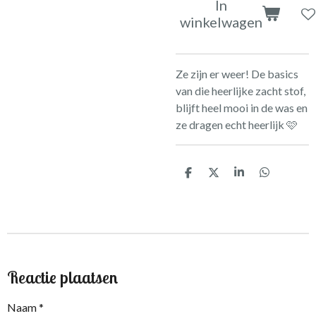
In
winkelwagen
Ze zijn er weer! De basics
van die heerlijke zacht stof,
blijft heel mooi in de was en
ze dragen echt heerlijk 🩷
D
D
S
D
e
e
h
e
l
e
a
l
e
l
r
e
n
e
n
Reactie plaatsen
Naam *