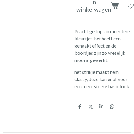
In
winkelwagen
Prachtige tops in meerdere
kleurtjes, het heeft een
gehaakt effect en de
boordjes zijn zo vreselijk
mooi afgewerkt.
het strikje maakt hem
classy, deze kan er af voor
een meer stoere basic look.
D
D
S
D
e
e
h
e
l
e
a
l
e
l
r
e
n
e
n