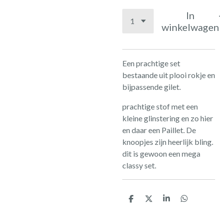
In
winkelwagen
Een prachtige set
bestaande uit plooi rokje en
bijpassende gilet.
prachtige stof met een
kleine glinstering en zo hier
en daar een Paillet. De
knoopjes zijn heerlijk bling.
dit is gewoon een mega
classy set.
D
D
S
D
e
e
h
e
l
e
a
l