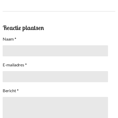
e
l
r
e
n
e
n
Reactie plaatsen
Naam *
E-mailadres *
Bericht *