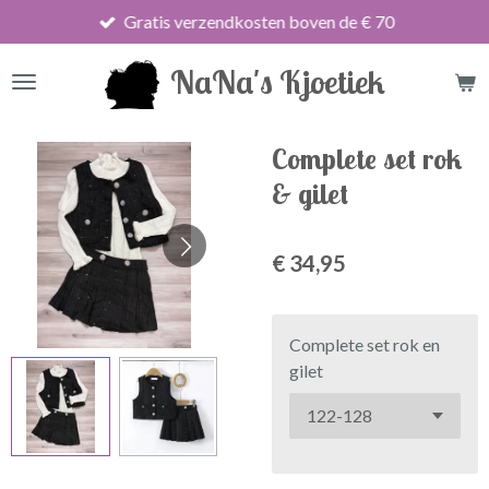
Gratis verzendkosten boven de € 70
Ga
direct
NaNa's Kjoetiek
naar
de
hoofdinhoud
Complete set rok
& gilet
€ 34,95
Complete set rok en
gilet