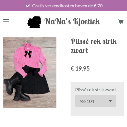
Gratis verzendkosten boven de € 70
Ga
direct
NaNa's Kjoetiek
naar
de
hoofdinhoud
Plissé rok strik
zwart
€ 19,95
Plissé rok strik zwart