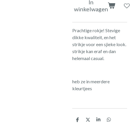
In
winkelwagen
Prachtige rokje! Stevige
dikke kwaliteit, en het
strikje voor een sjieke look.
strikje kan eraf en dan
helemaal casual.
heb ze in meerdere
kleurtjees
D
D
S
D
e
e
h
e