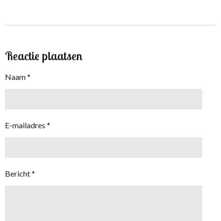
l
e
a
l
e
l
r
e
n
e
n
Reactie plaatsen
Naam *
E-mailadres *
Bericht *