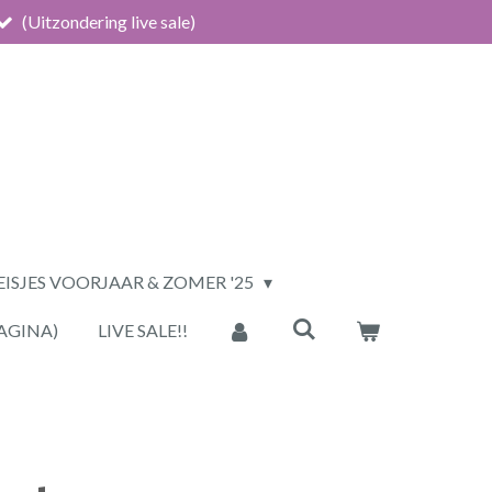
(Uitzondering live sale)
ISJES VOORJAAR & ZOMER '25
AGINA)
LIVE SALE!!