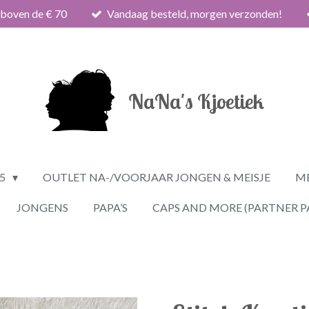
 boven de € 70
Vandaag besteld, morgen verzonden!
NaNa's Kjoetiek
25
OUTLET NA-/VOORJAAR JONGEN & MEISJE
ME
JONGENS
PAPA’S
CAPS AND MORE (PARTNER P