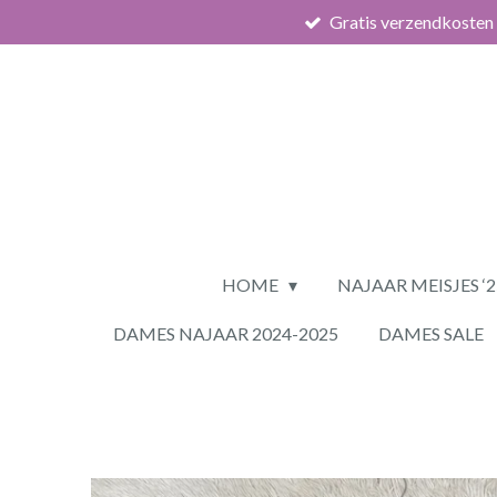
Gratis verzendkosten
Ga
direct
naar
de
hoofdinhoud
HOME
NAJAAR MEISJES ‘
DAMES NAJAAR 2024-2025
DAMES SALE