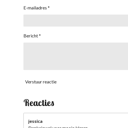
E-mailadres *
Bericht *
Verstuur reactie
Reacties
jessica
Dankejewel voor mooie kleren