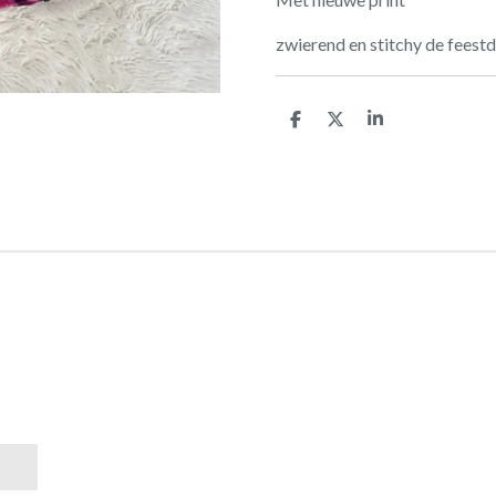
zwierend en stitchy de feestd
D
D
S
e
e
h
l
e
a
e
l
r
n
e