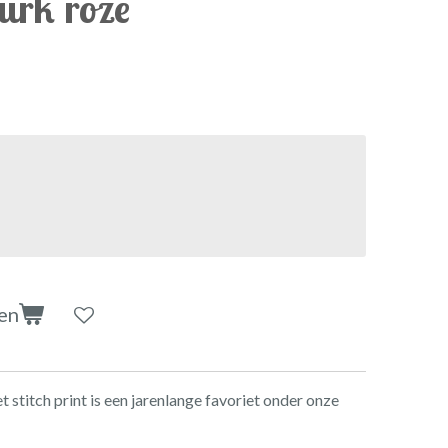
jurk roze
en
t stitch print is een jarenlange favoriet onder onze