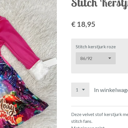
Stitch Kerst
€ 18,95
Stitch kerstjurk roze
In winkelwag
Deze velvet stof kerstjurk me
stitch fans.
Met nieuwe print