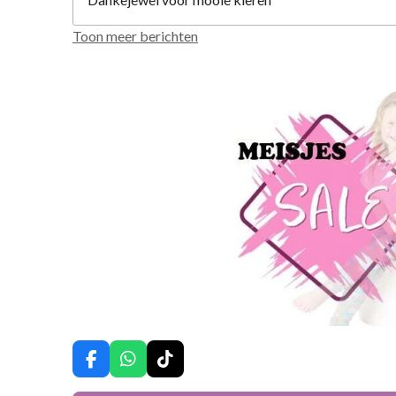
Toon meer berichten
F
W
T
a
h
i