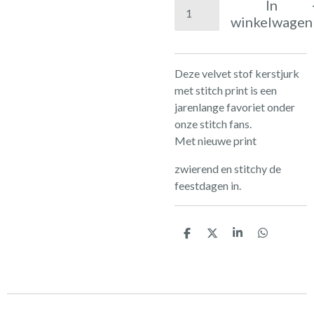
In
winkelwagen
Deze velvet stof kerstjurk
met stitch print is een
jarenlange favoriet onder
onze stitch fans.
Met nieuwe print
zwierend en stitchy de
feestdagen in.
D
D
S
D
e
e
h
e
l
e
a
l
e
l
r
e
n
e
n