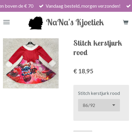
en boven de € 70
Vandaag besteld, morgen verzonden!
Ga
direct
NaNa's Kjoetiek
naar
de
hoofdinhoud
Stitch kerstjurk
rood
€ 18,95
Stitch kerstjurk rood